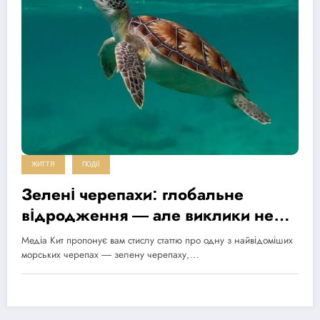
ЖИТТЯ
ПОДІЇ
Зелені черепахи: глобальне
відродження — але виклики не
зникли
Медіа Кит пропонує вам стислу статтю про одну з найвідоміших
морських черепах — зелену черепаху,…