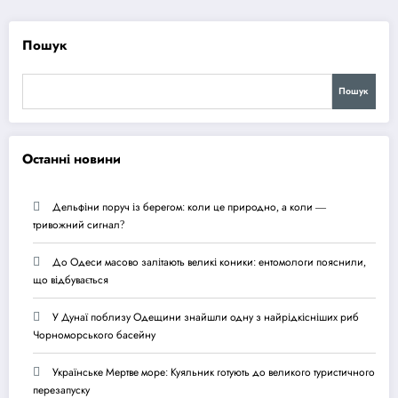
Пошук
Пошук
Останні новини
Дельфіни поруч із берегом: коли це природно, а коли —
тривожний сигнал?
До Одеси масово залітають великі коники: ентомологи пояснили,
що відбувається
У Дунаї поблизу Одещини знайшли одну з найрідкісніших риб
Чорноморського басейну
Українське Мертве море: Куяльник готують до великого туристичного
перезапуску