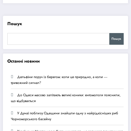
Пошук
Пошук
Останні новини
Дельфіни поруч із берегом: коли це природно, а коли —
тривожний сигнал?
До Одеси масово залітають великі коники: ентомологи пояснили,
що відбувається
У Дунаї поблизу Одещини знайшли одну з найрідкісніших риб
Чорноморського басейну