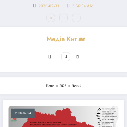
Перейти
2026-07-31
3:56:54 AM
до
вмісту
Медіа Кит 🐋
Home
2026
Лютий
2026-02-24