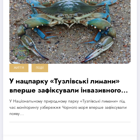
ЖИТТЯ
ПОДІЇ
У нацпарку «Тузлівські лимани»
вперше зафіксували інвазивного
блакитного краба
У Національному природному парку «Тузлівські лимани» під
час моніторингу узбережжя Чорного моря вперше зафіксували
появу…