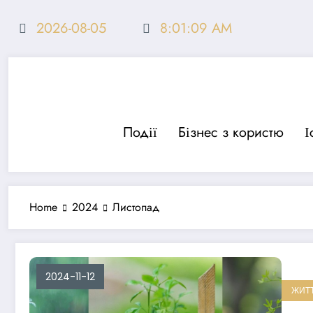
Перейти
до
2026-08-05
8:01:10 AM
вмісту
Події
Бізнес з користю
І
Home
2024
Листопад
2024-11-12
ЖИТ