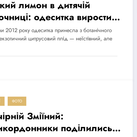
кий лимон в дитячій
сочниці: одеситка виростила
рево з насіння та посадила
и 2012 року одеситка принесла з ботанічного
вуліці (фото)
екзотичний цитрусовий плід — неїстівний, але
Ї
ФОТО
ірній Зміїний:
икордонники поділились