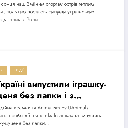
тлинами острова та його
 сонця над Зміїним огортає острів теплим
оронців (фото)
ом, під яким постають силуети українських
ордонників. Вони…
ТЯ
ПОДІЇ
країні випустили іграшку-
ценя без лапки і з
шкодженим вухом (фото)
дійна крамниця Animalism by UAnimals
ила проєкт «Більше ніж іграшка» та випустила
ку-цуценя без лапки…