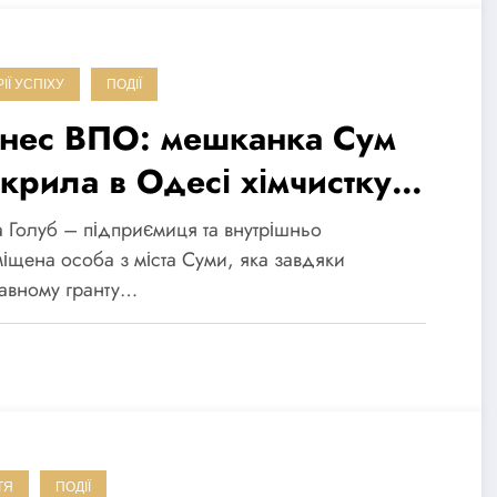
РІЇ УСПІХУ
ПОДІЇ
знес ВПО: мешканка Сум
дкрила в Одесі хімчистку
вдяки державному гранту
а Голуб – підприємиця та внутрішньо
іщена особа з міста Суми, яка завдяки
авному гранту…
ТЯ
ПОДІЇ