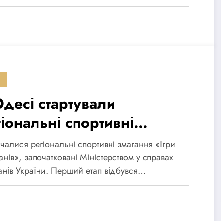
Ї
Одесі стартували
іональні спортивні
агання «Ігри Ветеранів»
чалися регіональні спортивні змагання «Ігри
то)
анів», започатковані Міністерством у справах
анів України. Перший етап відбувся…