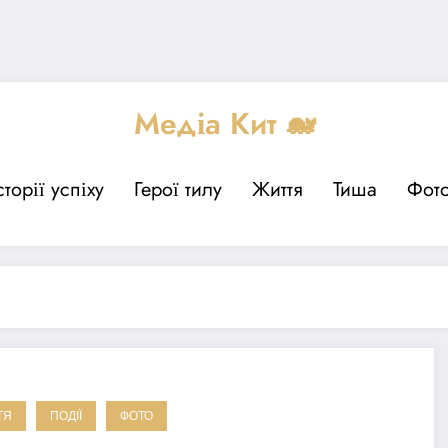
Медіа Кит 🐋
сторії успіху
Герої тилу
Життя
Тиша
Фот
ТЯ
ПОДІЇ
ФОТО