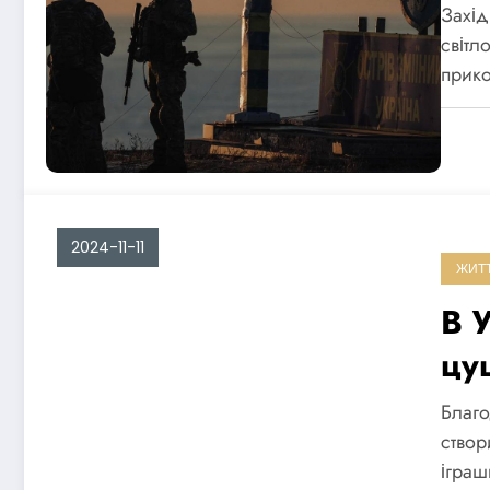
сві
Захід
об
світл
прик
2024-11-11
ЖИТ
В У
цу
по
Благо
створ
іграш