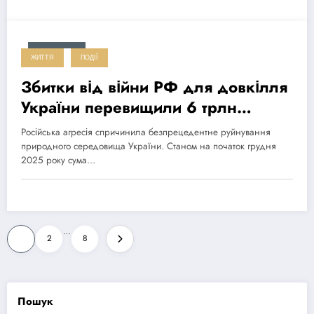
2026-02-24
ЖИТТЯ
ПОДІЇ
Збитки від війни РФ для довкілля
України перевищили 6 трлн
гривень
Російська агресія спричинила безпрецедентне руйнування
природного середовища України. Станом на початок грудня
2025 року сума…
Пагінація
…
1
2
8
записів
Пошук