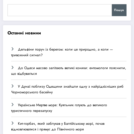
Пошук
Останні новини
Дельфіни поруч із берегом: коли це природно, а коли —
тривожний сигнал?
До Одеси масово залітають великі коники: ентомологи пояснили,
що відбувається
У Дунаї поблизу Одещини знайшли одну з найрідкісніших риб
Чорноморського басейну
Українське Мертве море: Куяльник готують до великого
туристичного перезапуску
Кит-горбач, який заблукав у Балтійському морі, почав
відновлюватися і прямує до Північного моря