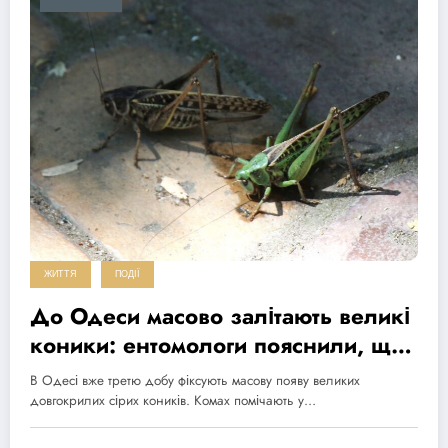
ЖИТТЯ
ПОДІЇ
До Одеси масово залітають великі
коники: ентомологи пояснили, що
відбувається
В Одесі вже третю добу фіксують масову появу великих
довгокрилих сірих коників. Комах помічають у…