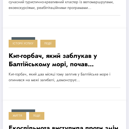
сучасний туристично-креативний кластер із веломаршрутами,
екоекскурсіями, реабілітаційними програмами…
2026-05-01
ІСТОРІЇ УСПІХУ
ПОДІЇ
Кит-горбач, який заблукав у
Балтійському морі, почав
відновлюватися і прямує до
Кит-горбач, який два місяці тому заплив у Балтійське море і
Північного моря
опинився на межі загибелі, демонструє…
2026-05-01
ЖИТТЯ
ПОДІЇ
Екоспільнота виступила проти змін