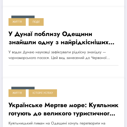
2026-06-10
ЖИТТЯ
ПОДІЇ
У Дунаї поблизу Одещини
знайшли одну з найрідкісніших
риб Чорноморського басейну
У водах Дунаю науковці зафіксували рідкісну знахідку —
чорноморського лосося. Цей вид занесений до Червоної…
2026-05-25
ЖИТТЯ
ІСТОРІЇ УСПІХУ
Українське Мертве море: Куяльник
готують до великого туристичного
перезапуску
Куяльницький лиман на Одещині хочуть перетворити на