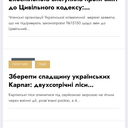
до Цивільного кодексу:
попереджають про ризики
Членські організації Українськоі кліматичної мережі заявили,
приватизації публічних земель
що не підтримують законопроєкт №15150 щодо змін до
Цивільний…
2026-03-27
ГЕРОЇ ТИЛУ
ПОДІЇ
Зберегти спадщину українських
Карпат: двухсотрічні ліси
зникають, а вирубки маскують
Карпатські ліси опинилися під серйозною загрозою не тільки
розвитком «зеленої» енергетики
через воєнні дії, розв’язані росією, а й…