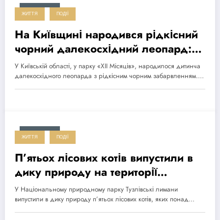
2026-03-26
ЖИТТЯ
ПОДІЇ
На Київщині народився рідкісний
чорний далекосхідний леопард:
унікальне поповнення
У Київській області, у парку «XII Місяців», народилося дитинча
далекосхідного леопарда з рідкісним чорним забарвленням.…
2026-03-15
ЖИТТЯ
ПОДІЇ
П’ятьох лісових котів випустили в
дику природу на території
нацпарку “Тузлівські лимани”
У Національному природному парку Тузлівські лимани
випустили в дику природу п’ятьох лісових котів, яких понад…