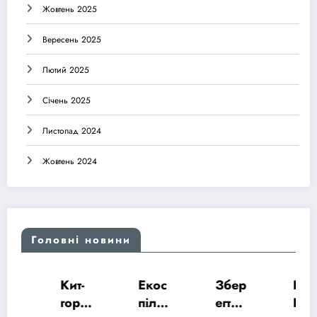
Жовтень 2025
Вересень 2025
Лютий 2025
Січень 2025
Листопад 2024
Жовтень 2024
Головні новини
Кит-
Екос
Збер
На
горб
пільн
егти
Київ