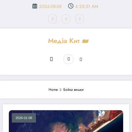
Перейти
2026-08-08
4:25:51 AM
до
вмісту
Медіа Кит 🐋
Home
Бойка вишки
2026-01-08