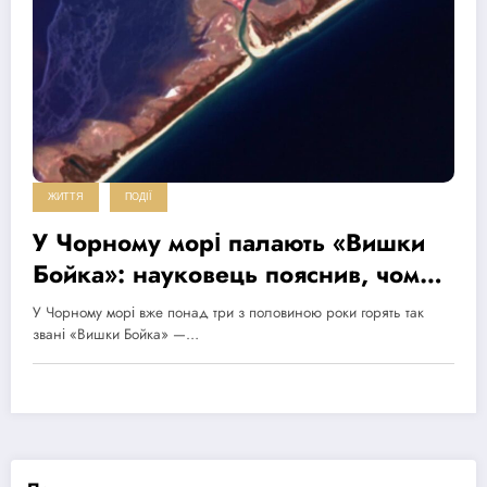
ЖИТТЯ
ПОДІЇ
У Чорному морі палають «Вишки
Бойка»: науковець пояснив, чому
їх неможливо загасити
У Чорному морі вже понад три з половиною роки горять так
звані «Вишки Бойка» —…