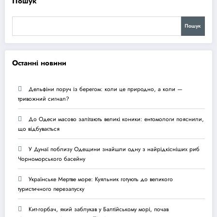
Пошук
Пошук
Останні новини
Дельфіни поруч із берегом: коли це природно, а коли —
тривожний сигнал?
До Одеси масово залітають великі коники: ентомологи пояснили,
що відбувається
У Дунаї поблизу Одещини знайшли одну з найрідкісніших риб
Чорноморського басейну
Українське Мертве море: Куяльник готують до великого
туристичного перезапуску
Кит-горбач, який заблукав у Балтійському морі, почав