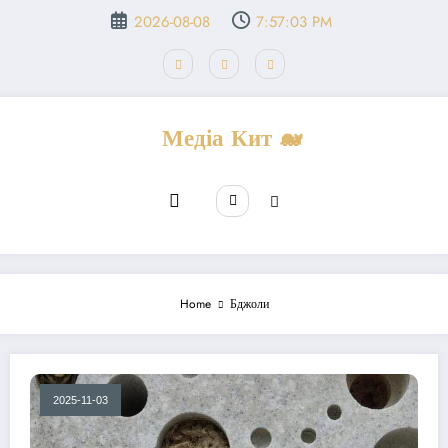
Перейти
2026-08-08
7:57:03 PM
до
вмісту
Медіа Кит 🐋
Home
Бджоли
2025-11-03