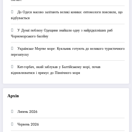
До Одеси масово залітають великі коники: ентомологи пояснили, що
відбувається
У Дунаї поблизу Одещини знайшли одну з найрідкісніших риб
Чорноморського басейну
Українське Мертве море: Куяльник готують до великого туристичного
перезапуску
Кит-горбач, який заблукав у Балтійському морі, почав
відновлюватися і прямує до Північного моря
Архів
Липень 2026
Червень 2026