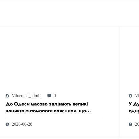
Vilnemed_admin
0
V
До Одеси масово залітають великі
У Д
коники: ентомологи пояснили, що
одну
відбувається
Чор
2026-06-28
2