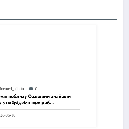
ilnemed_admin
0
унаї поблизу Одещини знайшли
 з найрідкісніших риб
номорського басейну
026-06-10