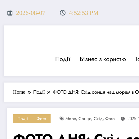
Перейти
до
2026-08-07
4:52:55 PM
вмісту
Події
Бізнес з користю
І
Home
Події
ФОТО ДНЯ: Схід сонця над морем в О
,
,
,
Події
Фото
Море
Сонце
Схід
Фото
2025-
ФОТО ДНЯ: Схід со