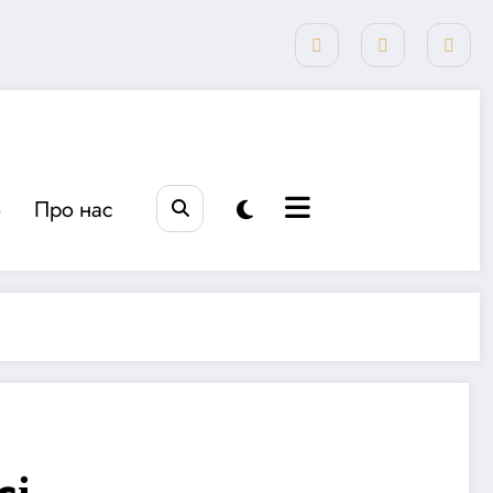
о
Про нас
сі