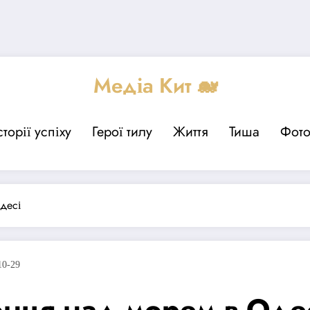
Медіа Кит 🐋
сторії успіху
Герої тилу
Життя
Тиша
Фот
десі
10-29
нця над морем в Оде