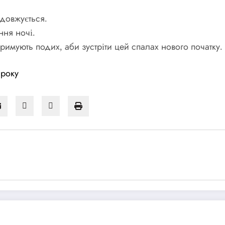
одовжується.
ння ночі.
тримують подих, аби зустріти цей спалах нового початку.
 року