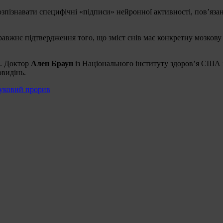
розпізнавати специфічні «підписи» нейронної активності, пов’яз
вжнє підтвердження того, що зміст снів має конкретну мозкову
м. Доктор
Ален Браун
із Національного інституту здоров’я США 
овидінь.
ауковий прорив