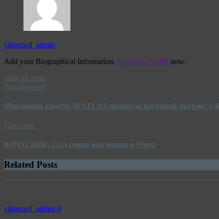
vilnemed_admin
Add your Biographical Information.
Edit your Profile
now.
view all posts
Previous post
Міжзоряна комета 3I/ATLAS принесла науковий прорив: у її
Next post
ФОТО ДНЯ: Схід сонця над морем в Одесі
Related Posts
vilnemed_admin
0