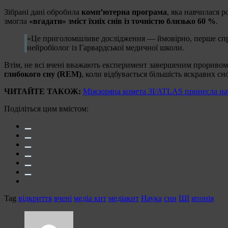
Зібрані дані обробила
комп’ютерна програма
, яка навчилася 
змогла
«вгадати» зміст їхніх снів із точністю близько 60 %
.
«Це приголомшливе дослідження — ймовірно, перше спра
нейробіолог із Гарвардської медичної школи.
Втім, не всі вчені вважають експеримент завершеним прориво
глибокого сну (REM)
, коли відбувається більшість яскравих сн
ЧИТАЙТЕ ТАКОЖ:
Міжзоряна комета 3I/ATLAS принесла н
Поділіться цим вмістом:
Tag
відкриття
вчені
медіа кит
медіакит
Наука
сни
ШІ
японія