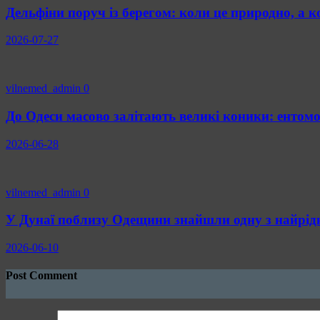
Дельфіни поруч із берегом: коли це природно, а
2026-07-27
vilnemed_admin
0
До Одеси масово залітають великі коники: ентомо
2026-06-28
vilnemed_admin
0
У Дунаї поблизу Одещини знайшли одну з найрід
2026-06-10
Post Comment