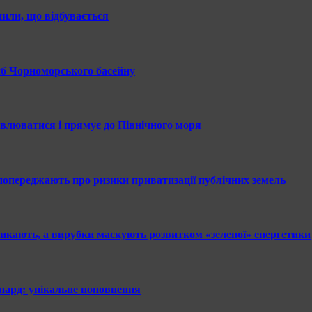
нили, що відбувається
иб Чорноморського басейну
овлюватися і прямує до Північного моря
 попереджають про ризики приватизації публічних земель
никають, а вирубки маскують розвитком «зеленої» енергетики
пард: унікальне поповнення