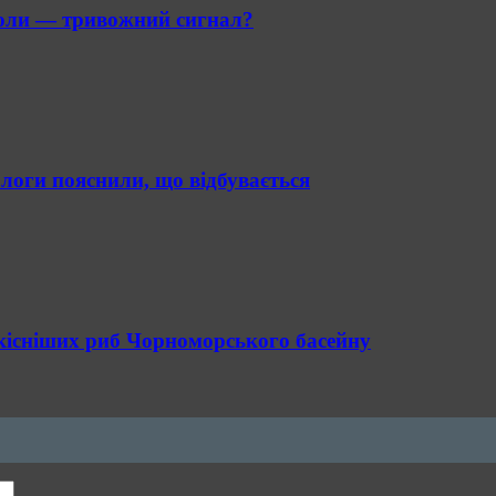
 коли — тривожний сигнал?
логи пояснили, що відбувається
кісніших риб Чорноморського басейну