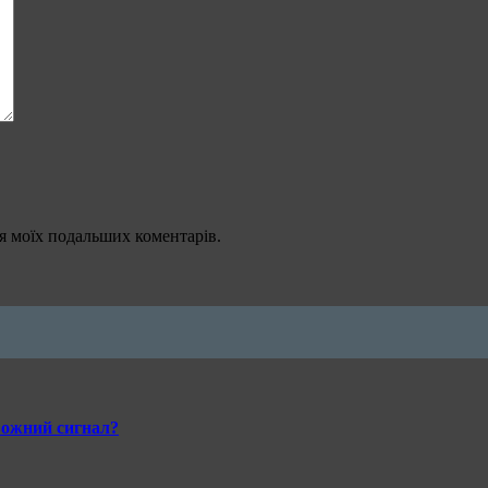
для моїх подальших коментарів.
ивожний сигнал?