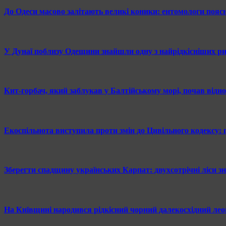
До Одеси масово залітають великі коники: ентомологи пояс
У Дунаї поблизу Одещини знайшли одну з найрідкісніших р
Кит-горбач, який заблукав у Балтійському морі, почав відн
Екоспільнота виступила проти змін до Цивільного кодексу:
Зберегти спадщину українських Карпат: двухсотрічні ліси з
На Київщині народився рідкісний чорний далекосхідний лео