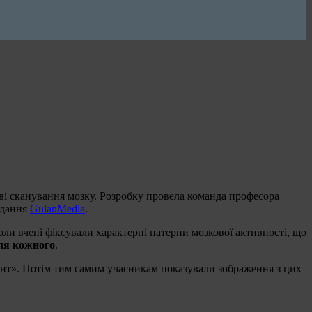
ві сканування мозку. Розробку провела команда професора
идання
GulanMedia
.
Коли вчені фіксували характерні патерни мозкової активності, що
для кожного
.
ент». Потім тим самим учасникам показували зображення з цих