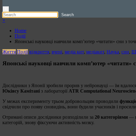
×
×
Home
Події
Японські науковці навчили комп’ютер «читати» сни з то
Життя
Події
відкриття
,
вчені
,
медіа кит
,
медіакит
,
Наука
,
сни
,
Ш
Японські науковці навчили комп’ютер «читати» с
Дослідники з Японії зробили прорив у нейронауці — їм вдалося
Юкіясу Камітані
з лабораторії
ATR Computational Neuroscienc
У межах експерименту трьом добровольцям проводили
функці
свідчили про появу сновидінь, вони будили учасників і проси
Отримані описи дослідники розподілили за
20 категоріями
— н
категорій, знову фіксуючи активність мозку.