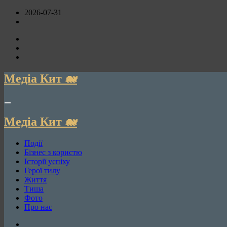
Перейти
2026-07-31
до
вмісту
Медіа Кит 🐋
Медіа Кит 🐋
Події
Бізнес з користю
Історії успіху
Герої тилу
Життя
Тиша
Фото
Про нас