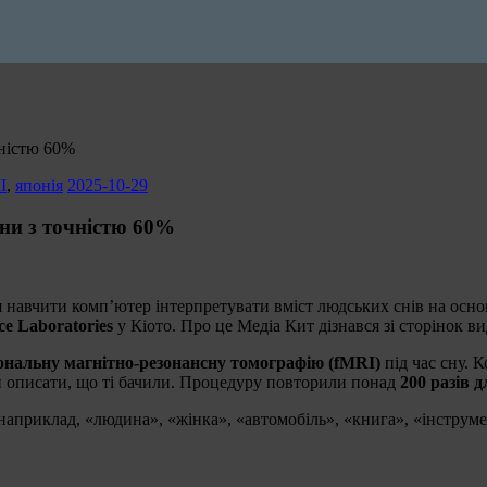
чністю 60%
І
,
японія
2025-10-29
ни з точністю 60%
 навчити комп’ютер інтерпретувати вміст людських снів на осно
e Laboratories
у Кіото. Про це Медіа Кит дізнався зі сторінок в
ональну магнітно-резонансну томографію (fMRI)
під час сну. 
ли описати, що ті бачили. Процедуру повторили понад
200 разів 
априклад, «людина», «жінка», «автомобіль», «книга», «інструм