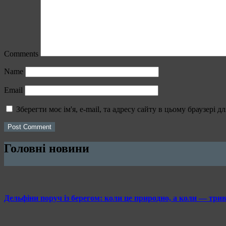
Comments
Name
Email
Зберегти моє ім'я, e-mail, та адресу сайту в цьому браузері 
Головні новини
Дельфіни поруч із берегом: коли це природно, а коли — тр