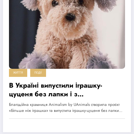
ЖИТТЯ
ПОДІЇ
В Україні випустили іграшку-
цуценя без лапки і з
пошкодженим вухом (фото)
Благодійна крамниця Animalism by UAnimals створила проєкт
«Більше ніж іграшка» та випустила іграшку-цуценя без лапки…