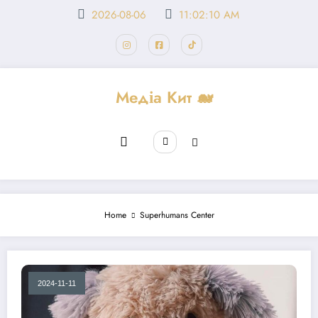
Перейти
2026-08-06
11:02:10 AM
до
вмісту
Медіа Кит 🐋
Home
Superhumans Center
2024-11-11