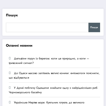
Пошук
Пошук
Останні новини
Дельфіни поруч із берегом: коли це природно, а коли —
тривожний сигнал?
До Одеси масово залітають великі коники: ентомологи пояснили,
що відбувається
У Дунаї поблизу Одещини знайшли одну з найрідкісніших риб
Чорноморського басейну
Українське Мертве море: Куяльник готують до великого