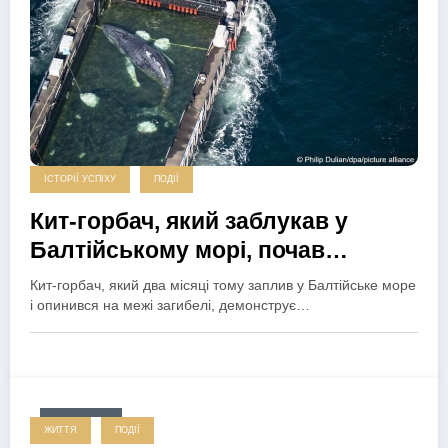
ІСТОРІЇ УСПІХУ
ПОДІЇ
Кит-горбач, який заблукав у
Балтійському морі, почав
відновлюватися і прямує до
Кит-горбач, який два місяці тому заплив у Балтійське море
Північного моря
і опинився на межі загибелі, демонструє…
2025-10-03
ЖИТТЯ
ПОДІЇ