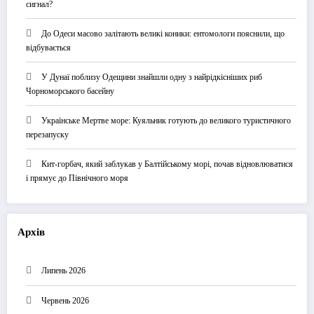
сигнал?
До Одеси масово залітають великі коники: ентомологи пояснили, що
відбувається
У Дунаї поблизу Одещини знайшли одну з найрідкісніших риб
Чорноморського басейну
Українське Мертве море: Куяльник готують до великого туристичного
перезапуску
Кит-горбач, який заблукав у Балтійському морі, почав відновлюватися
і прямує до Північного моря
Архів
Липень 2026
Червень 2026