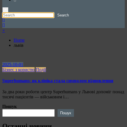
×
×
Home
львів
2025-10-01
Бізнес з користю
Події
Superhumans: як клініка стала символом відновлення
За два роки роботи центр Superhumans у Львові допоміг понад
тисячі пацієнтів — військовим і…
Пошук
Пошук
Останні новини