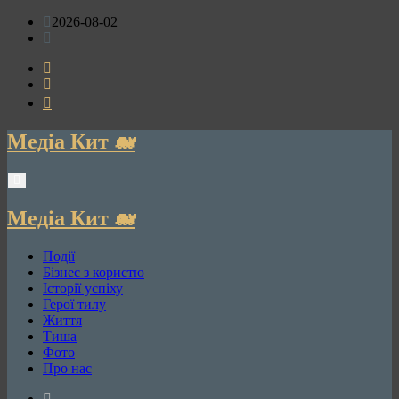
Перейти
2026-08-02
до
вмісту
Медіа Кит 🐋
Медіа Кит 🐋
Події
Бізнес з користю
Історії успіху
Герої тилу
Життя
Тиша
Фото
Про нас