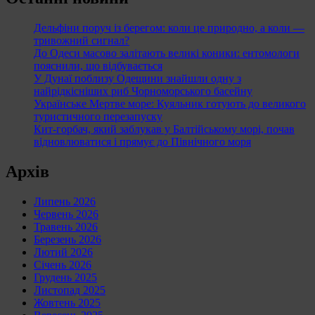
Дельфіни поруч із берегом: коли це природно, а коли —
тривожний сигнал?
До Одеси масово залітають великі коники: ентомологи
пояснили, що відбувається
У Дунаї поблизу Одещини знайшли одну з
найрідкісніших риб Чорноморського басейну
Українське Мертве море: Куяльник готують до великого
туристичного перезапуску
Кит-горбач, який заблукав у Балтійському морі, почав
відновлюватися і прямує до Північного моря
Архів
Липень 2026
Червень 2026
Травень 2026
Березень 2026
Лютий 2026
Січень 2026
Грудень 2025
Листопад 2025
Жовтень 2025