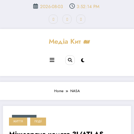
Перейти
2026-08-03
3:52:14 PM
до
вмісту
Медіа Кит 🐋
Home
NASA
2025-10-29
ЖИТТЯ
ПОДІЇ
Міжзоряна комета 3I/ATLAS