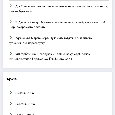
До Одеси масово залітають великі коники: ентомологи пояснили,
що відбувається
У Дунаї поблизу Одещини знайшли одну з найрідкісніших риб
Чорноморського басейну
Українське Мертве море: Куяльник готують до великого
туристичного перезапуску
Кит-горбач, який заблукав у Балтійському морі, почав
відновлюватися і прямує до Північного моря
Архів
Липень 2026
Червень 2026