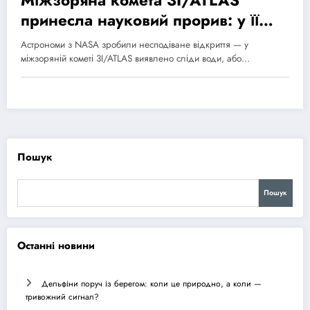
принесла науковий прорив: у її
складі знайшли воду
Астрономи з NASA зробили несподіване відкриття — у
міжзоряній кометі 3I/ATLAS виявлено сліди води, або…
Пошук
Пошук
Останні новини
Дельфіни поруч із берегом: коли це природно, а коли —
тривожний сигнал?