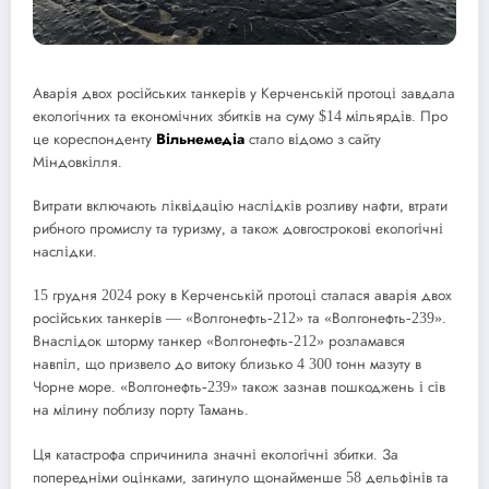
Аварія двох російських танкерів у Керченській протоці завдала
екологічних та економічних збитків на суму $14 мільярдів. Про
це кореспонденту
Вільнемедіа
стало відомо з сайту
Міндовкілля.
Витрати включають ліквідацію наслідків розливу нафти, втрати
рибного промислу та туризму, а також довгострокові екологічні
наслідки.
15 грудня 2024 року в Керченській протоці сталася аварія двох
російських танкерів — «Волгонефть-212» та «Волгонефть-239».
Внаслідок шторму танкер «Волгонефть-212» розламався
навпіл, що призвело до витоку близько 4 300 тонн мазуту в
Чорне море. «Волгонефть-239» також зазнав пошкоджень і сів
на мілину поблизу порту Тамань.
Ця катастрофа спричинила значні екологічні збитки. За
попередніми оцінками, загинуло щонайменше 58 дельфінів та