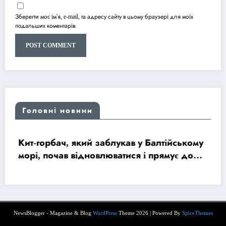
Зберегти моє ім'я, e-mail, та адресу сайту в цьому браузері для моїх
подальших коментарів.
Головні новини
Кит-горбач, який заблукав у Балтійському
морі, почав відновлюватися і прямує до
Північного моря
NewsBlogger - Magazine & Blog
WordPress
Theme 2026 | Powered By
SpiceThemes