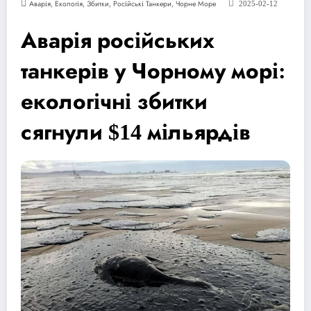
,
,
,
,
Аварія
Екологія
Збитки
Російські Танкери
Чорне Море
2025-02-12
Аварія російських
танкерів у Чорному морі:
екологічні збитки
сягнули $14 мільярдів