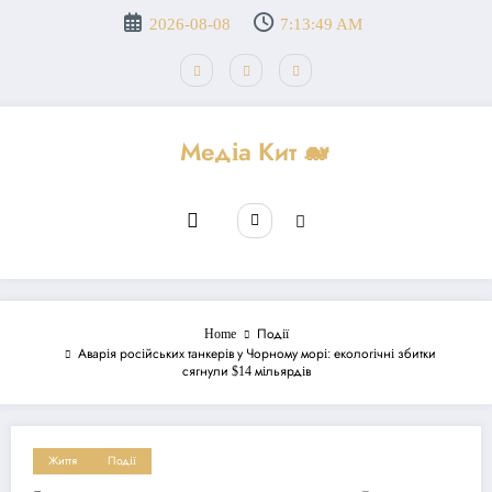
Перейти
2026-08-08
7:13:50 AM
до
вмісту
Медіа Кит 🐋
Home
Події
Аварія російських танкерів у Чорному морі: екологічні збитки
сягнули $14 мільярдів
Життя
Події