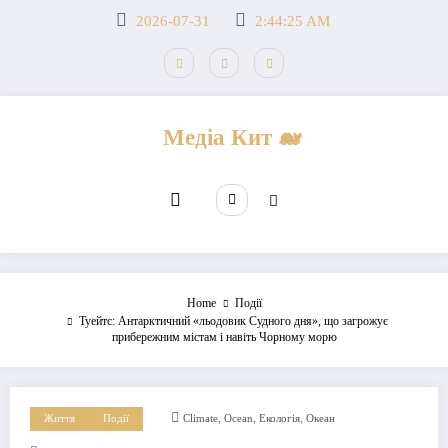
Перейти
2026-07-31
2:44:26 AM
до
вмісту
Медіа Кит 🐋
Home
Події
Туейтс: Антарктичний «льодовик Судного дня», що загрожує
прибережним містам і навіть Чорному морю
,
,
,
Життя
Події
Climate
Ocean
Екологія
Океан