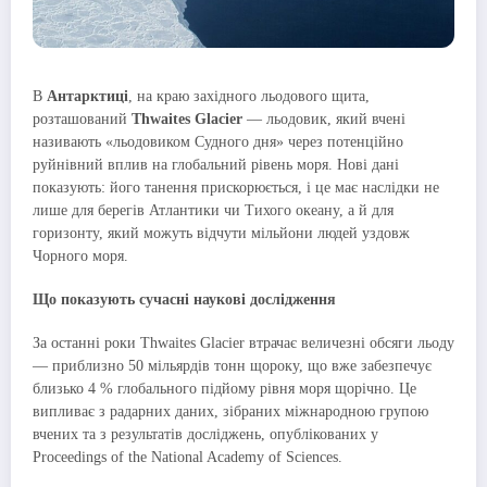
В
Антарктиці
, на краю західного льодового щита,
розташований
Thwaites Glacier
— льодовик, який вчені
називають «льодовиком Судного дня» через потенційно
руйнівний вплив на глобальний рівень моря. Нові дані
показують: його танення прискорюється, і це має наслідки не
лише для берегів Атлантики чи Тихого океану, а й для
горизонту, який можуть відчути мільйони людей уздовж
Чорного моря.
Що показують сучасні наукові дослідження
За останні роки Thwaites Glacier втрачає величезні обсяги льоду
— приблизно 50 мільярдів тонн щороку, що вже забезпечує
близько 4 % глобального підйому рівня моря щорічно. Це
випливає з радарних даних, зібраних міжнародною групою
вчених та з результатів досліджень, опублікованих у
Proceedings of the National Academy of Sciences.