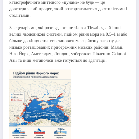
катастрофічного миттєвого «цунамі» не буде — це
довготривалий процес, який розгортатиметься десятиліттями і
століттями.
За сценаріями, які розглядають не тільки Thwaites, а й інші
великі льодовикові системи, підйом рівня моря на 0,5–1 м або
більше до кінця століття становитиме серйозну загрозу для
низько розташованих прибережних міських районів: Маямі,
Нью-Йорк, Амстердам, Лондон, узбережжя Південно-Східної
Азії та інші мегаполіси вже готуються до адаптації.