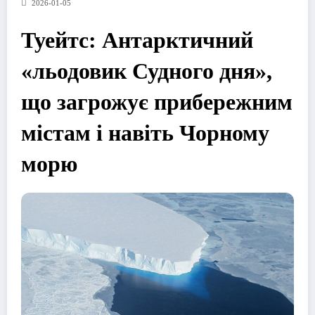
2026-01-05
Туейтс: Антарктичний
«льодовик Судного дня»,
що загрожує прибережним
містам і навіть Чорному
морю