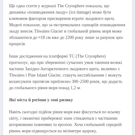
Ще одна стаття у журналі The Cryosphere показала, що
динаміка «пошкодження льоду» (ice damage) може бути
ключовим фактором прискорення втрати льодового щита.
Моделі показали, що за екстремальних сценаріїв пошкодження
льоду внесок Thwaites Glacier в глобальний рівень моря може
збільшитися до ≈18 см вже до 2200 року лише за рахунок цих
процесів.
Інше дослідження на платформі TC (The Cryosphere)
прогнозує, що при збереженні сучасних умов танення великі
частини Західно-Антарктичного льодового щита, включно з
Thwaites і Pine Island Glacier, стануть нестабільними і можуть
колапсувати протягом приблизно 300–2500 років, що додасть
до глобального рівня моря понад 1,2 м.
Які міста й регіони у зоні ризику
Навіть сьогодні підйом рівня моря вже фіксується по всьому
світу, і океанічні прибережні зони стикаються з частішими
штормовими повенями та ерозією. Хоча глобальний середній
рівень моря підвищується на міліметри щороку,