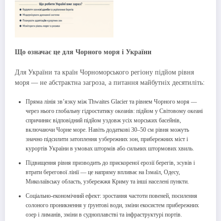
Що означає це для Чорного моря і України
Для України та країн Чорноморського регіону підйом рівня
моря — не абстрактна загроза, а питання майбутніх десятиліть:
Пряма лінія зв’язку між Thwaites Glacier та рівнем Чорного моря —
через нього глобальну гідростатику океанів: підйом у Світовому океані
спричиняє відповідний підйом уздовж усіх морських басейнів,
включаючи Чорне море. Навіть додаткові 30–50 см рівня можуть
значно підсилити затоплення узбережних зон, прибережних міст і
курортів України в умовах штормів або сильних штормових хвиль.
Підвищення рівня призводить до прискореної ерозії берегів, зсувів і
втрати берегової лінії — це напряму впливає на Ізмаїл, Одесу,
Миколаївську область, узбережжя Криму та інші населені пункти.
Соціально-економічний ефект: зростання частоти повеней, посилення
солоного проникнення у ґрунтові води, зміни екосистем прибережних
озер і лиманів, зміни в судноплавстві та інфраструктурі портів.