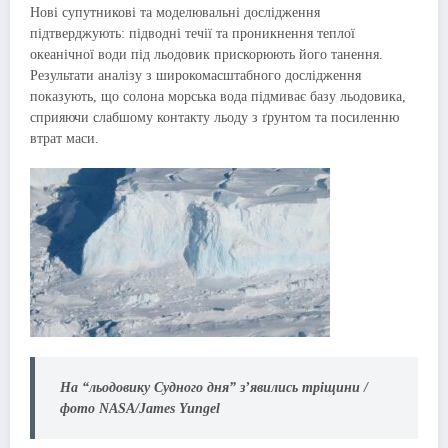
Нові супутникові та моделювальні дослідження
підтверджують: підводні течії та проникнення теплої
океанічної води під льодовик прискорюють його танення.
Результати аналізу з широкомасштабного дослідження
показують, що солона морська вода підмиває базу льодовика,
сприяючи слабшому контакту льоду з ґрунтом та посиленню
втрат маси.
На “льодовику Судного дня” з’явились тріщини /
фото NASA/James Yungel