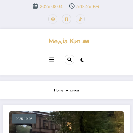
Перейти
2026-08-04
5:18:27 PM
до
вмісту
Медіа Кит 🐋
Home
стихія
2025-10-03