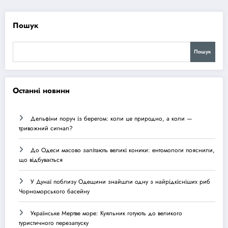
Пошук
Пошук
Останні новини
Дельфіни поруч із берегом: коли це природно, а коли —
тривожний сигнал?
До Одеси масово залітають великі коники: ентомологи пояснили,
що відбувається
У Дунаї поблизу Одещини знайшли одну з найрідкісніших риб
Чорноморського басейну
Українське Мертве море: Куяльник готують до великого
туристичного перезапуску