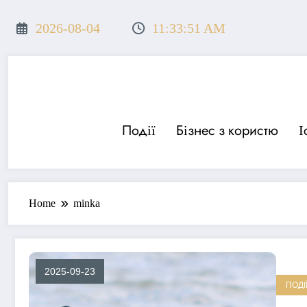
Перейти
до
2026-08-04
11:33:51 AM
вмісту
Події
Бізнес з користю
І
Home
minka
2025-09-23
ПОДІ