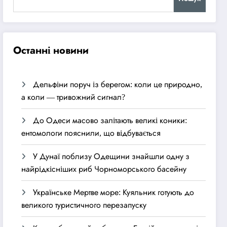
Останні новини
Дельфіни поруч із берегом: коли це природно,
а коли — тривожний сигнал?
До Одеси масово залітають великі коники:
ентомологи пояснили, що відбувається
У Дунаї поблизу Одещини знайшли одну з
найрідкісніших риб Чорноморського басейну
Українське Мертве море: Куяльник готують до
великого туристичного перезапуску