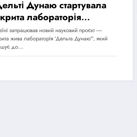
Дельті Дунаю стартувала
дкрита лабораторія
омадянської науки:
аїні запрацював новий науковий проєкт —
рита жива лабораторія 'Дельта Дунаю'", який
єднатися може кожен
ошує до…