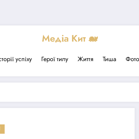
Медіа Кит 🐋
сторії успіху
Герої тилу
Життя
Тиша
Фот
Ї