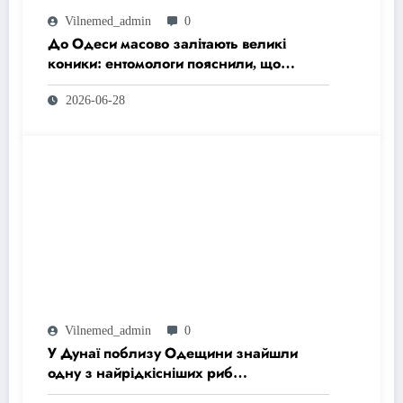
Vilnemed_admin
0
До Одеси масово залітають великі
коники: ентомологи пояснили, що
відбувається
2026-06-28
Vilnemed_admin
0
У Дунаї поблизу Одещини знайшли
одну з найрідкісніших риб
Чорноморського басейну