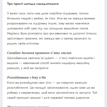
Три прості методи самодопомоги
У важкі часи, коли нам дуже потрібна підтримка, голоси
близьких людей є майже, як ліки. Але ми на завжди можемо
розраховувати на підтримку інших, тому маємо навчитися
допомагати собі самі під час складних емоційних станів.
Маріель Буке розповіла про три ефективні та доступні тілесно
орієнтовані практики, які завжди має у своєму арсеналі та
радить своїм клієнтам.
Спокійне дихання протягом пʼяти хвилин
Щонайменше хвилина (в ідеалі — пʼять) повільних вдихів і
видихів — ефективний спосіб знизити надмірну емоційну
реакцію, у якій ми застрягли.
Розгойдування з боку в бік
Коли ми розгойдуємо своє тіло — це стимулює реакцію
розслаблення. Це нагадує заколисування, адже саме це ми
робимо з немовлятами, щоб вони заспокоїлися та заснули. Той
самий принцип працює і для нервової системи дорослих.