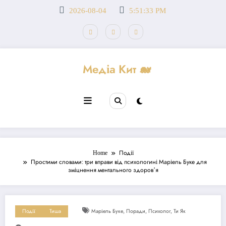
Перейти
2026-08-04
5:51:33 PM
до
вмісту
Медіа Кит 🐋
Home
Події
Простими словами: три вправи від психологині Маріель Буке для
зміцнення ментального здоровʼя
,
,
,
Події
Тиша
Маріель Буке
Поради
Психолог
Ти Як