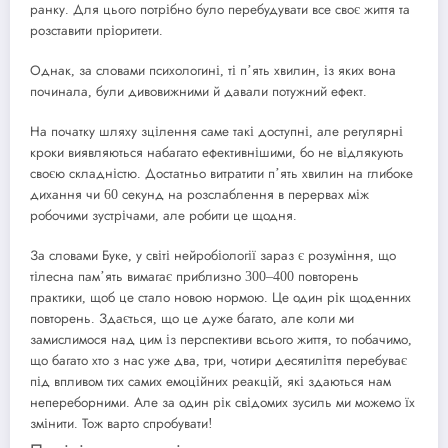
ранку. Для цього потрібно було перебудувати все своє життя та
розставити пріоритети.
Однак, за словами психологині, ті пʼять хвилин, із яких вона
починала, були дивовижними й давали потужний ефект.
На початку шляху зцілення саме такі доступні, але регулярні
кроки виявляються набагато ефективнішими, бо не відлякують
своєю складністю. Достатньо витратити пʼять хвилин на глибоке
дихання чи 60 секунд на розслаблення в перервах між
робочими зустрічами, але робити це щодня.
За словами Буке, у світі нейробіології зараз є розуміння, що
тілесна памʼять вимагає приблизно 300–400 повторень
практики, щоб це стало новою нормою. Це один рік щоденних
повторень. Здається, що це дуже багато, але коли ми
замислимося над цим із перспективи всього життя, то побачимо,
що багато хто з нас уже два, три, чотири десятиліття перебуває
під впливом тих самих емоційних реакцій, які здаються нам
непереборними. Але за один рік свідомих зусиль ми можемо їх
змінити. Тож варто спробувати!