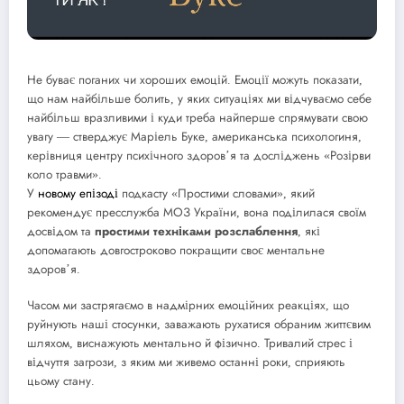
Не буває поганих чи хороших емоцій. Емоції можуть показати,
що нам найбільше болить, у яких ситуаціях ми відчуваємо себе
найбільш вразливими і куди треба найперше спрямувати свою
увагу — стверджує Маріель Буке, американська психологиня,
керівниця центру психічного здоров’я та досліджень «Розірви
коло травми».
У
новому епізоді
подкасту «Простими словами», який
рекомендує пресслужба МОЗ України, вона поділилася своїм
досвідом та
простими техніками розслаблення
, які
допомагають довгостроково покращити своє ментальне
здоровʼя.
Часом ми застрягаємо в надмірних емоційних реакціях, що
руйнують наші стосунки, заважають рухатися обраним життєвим
шляхом, виснажують ментально й фізично. Тривалий стрес і
відчуття загрози, з яким ми живемо останні роки, сприяють
цьому стану.