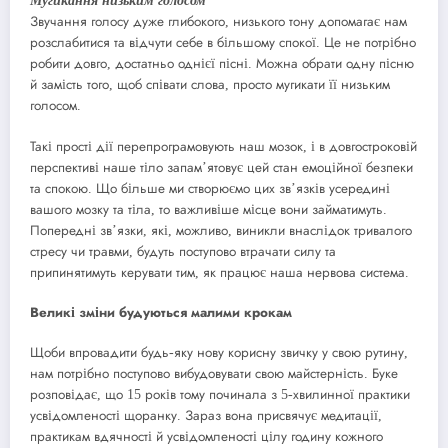
Мугикання низьким голосом
Звучання голосу дуже глибокого, низького тону допомагає нам
розслабитися та відчути себе в більшому спокої. Це не потрібно
робити довго, достатньо однієї пісні. Можна обрати одну пісню
й замість того, щоб співати слова, просто мугикати її низьким
голосом.
Такі прості дії перепрограмовують наш мозок, і в довгостроковій
перспективі наше тіло запамʼятовує цей стан емоційної безпеки
та спокою. Що більше ми створюємо цих звʼязків усередині
вашого мозку та тіла, то важливіше місце вони займатимуть.
Попередні звʼязки, які, можливо, виникли внаслідок тривалого
стресу чи травми, будуть поступово втрачати силу та
припинятимуть керувати тим, як працює наша нервова система.
Великі зміни будуються малими крокам
Щоби впровадити будь-яку нову корисну звичку у свою рутину,
нам потрібно поступово вибудовувати свою майстерність. Буке
розповідає, що 15 років тому починала з 5-хвилинної практики
усвідомленості щоранку. Зараз вона присвячує медитації,
практикам вдячності й усвідомленості цілу годину кожного