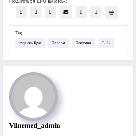
Поділіться цим вмістом:
Tag
Маріель Буке
Поради
Психолог
Ти Як
Vilnemed_admin